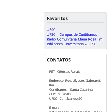
Favoritos
UFSC
UFSC – Campus de Curitibanos
Rádio Comunitária Maria Rosa Fm
Biblioteca Universitária – UFSC
CONTATOS
PET - Ciências Rurais
Endereço: Rod. Ulysses Gaboardi,
Km 3
Curitibanos – Santa Catarina
CEP: 89.520-000
UFSC - Curitibanos/SC
E-mail:
pet.cienciasrurais@contato.ufsc.br