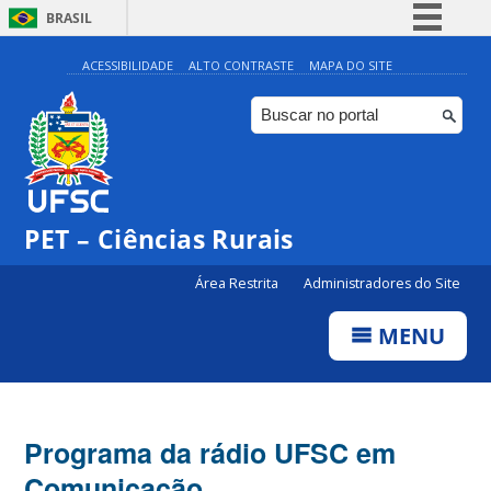
BRASIL
Simplifique!
ACESSIBILIDADE
ALTO CONTRASTE
MAPA DO SITE
Comunica BR
Participe
Acesso à informação
Legislação
PET – Ciências Rurais
Canais
Área Restrita
Administradores do Site
MENU
Programa da rádio UFSC em
Comunicação