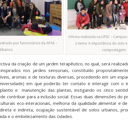
Oficina realizada na UFSC – Campus 
nistrado por funcionários da APAE –
o tema: A importância do solo e
tibanos.
compostagem.
a da criação de um jardim terapêutico, no qual, será realiza
nspirados nos jardins sensoriais, constituído propositalmen
tíveis, aromas e de texturas diversas, procedendo em um espa
iversidade) em que poderão ter contato e interagir com o ec
 plantio e manutenção das plantas, instigando os cinco sentido
m de contribuir para a inclusão social. Essas duas dimensões do 
lturais eco-interacionais, melhoria da qualidade alimentar e de
direta e indireta, ocupação sustentável de solos urbanos, pr
ada e o embelezamento das cidades.