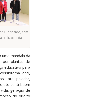
de Curitibanos, com
 a realização da
do uma mandala da
te por plantas de
ço educativo para
ossistema local,
s: tato, paladar,
projeto contribuem
 vida, geração de
omoção do direito