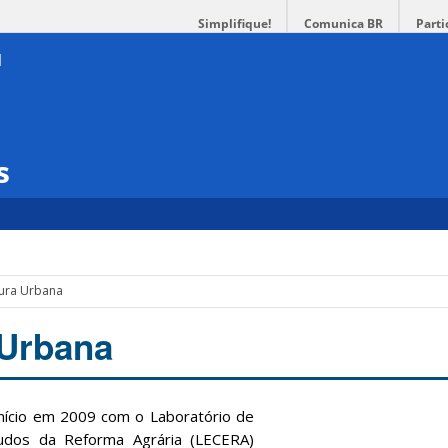
Simplifique!
Comunica BR
Parti
s
tura Urbana
 Urbana
io em 2009 com o Laboratório de
dos da Reforma Agrária (LECERA)