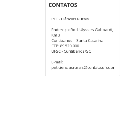
CONTATOS
PET - Ciências Rurais
Endereço: Rod. Ulysses Gaboardi,
Km 3
Curitibanos – Santa Catarina
CEP: 89.520-000
UFSC - Curitibanos/SC
E-mail:
pet.cienciasrurais@contato.ufsc.br