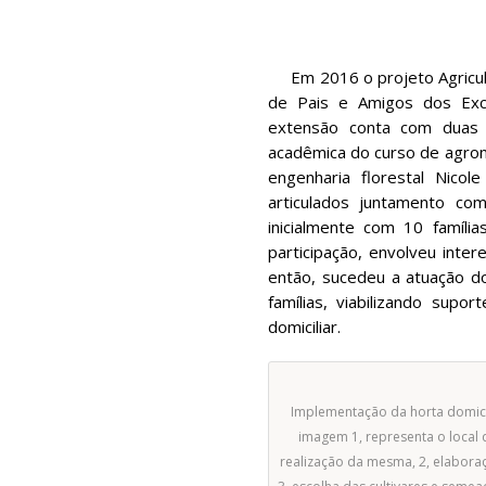
Em 2016 o projeto Agricult
de Pais e Amigos dos Exce
extensão conta com duas 
acadêmica do curso de agron
engenharia florestal Nico
articulados juntamento co
inicialmente com 10 famíli
participação, envolveu inter
então, sucedeu a atuação d
famílias, viabilizando su
domiciliar.
Implementação da horta domicil
imagem 1, representa o local 
realização da mesma, 2, elaboraç