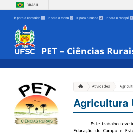
BRASIL
Ir para o conteúdo
1
Ir para o menu
2
Ir para a busca
3
Ir para o rodapé
4
PET – Ciências Rurai
Atividades
Agricul
Agricultura
Este trabalho teve iníc
Educação do Campo e Estu