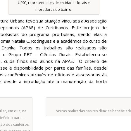
UFSC, representantes de entidades locais e
moradores do bairro.
ura Urbana teve sua atuação vinculada a Associação
pcionais (APAE) de Curitibanos. Este projeto de
bolsistas do programa pro-bolsas, sendo elas a
omia Natalia C. Rodrigues e a acadêmica do curso de
le Dranka. Todos os trabalhos são realizados são
m o Grupo PET – Ciências Rurais. Estabeleceu-se
as, cujos filhos são alunos na APAE. O critério de
esse e disponibilidade por parte das famílias, desde
os acadêmicos através de oficinas e assessorias às
porte desde a introdução até a manutenção da horta
iar, em que, na
Visitas realizadas nas residências beneficiad
definido para a
ão dos canteiros,