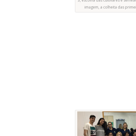
3, escolha das cultivares e semea
imagem, a colheita das primei