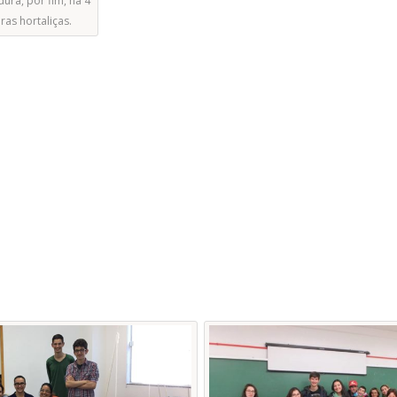
dura, por fim, na 4
ras hortaliças.