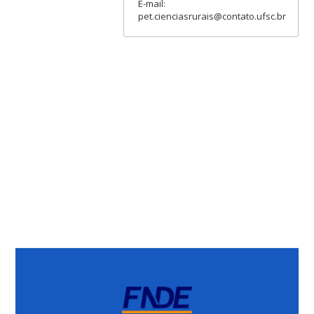
E-mail:
pet.cienciasrurais@contato.ufsc.br