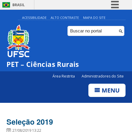
BRASIL
Simplifique!
ACESSIBILIDADE
ALTO CONTRASTE
MAPA DO SITE
Comunica BR
Participe
Acesso à informação
Legislação
PET – Ciências Rurais
Canais
Área Restrita
Administradores do Site
MENU
Seleção 2019
27/08/2019 13:22