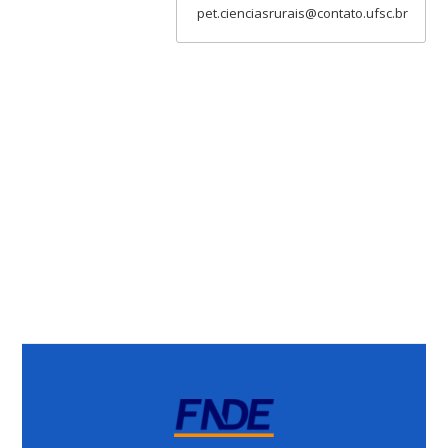
pet.cienciasrurais@contato.ufsc.br