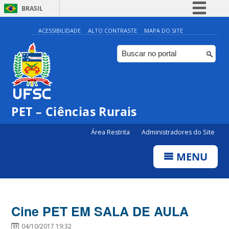
BRASIL
Simplifique!
ACESSIBILIDADE
ALTO CONTRASTE
MAPA DO SITE
Comunica BR
Participe
Acesso à informação
Legislação
PET – Ciências Rurais
Canais
Área Restrita
Administradores do Site
MENU
Cine PET EM SALA DE AULA
04/10/2017 19:32