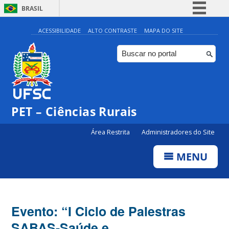
BRASIL
Simplifique!
ACESSIBILIDADE
ALTO CONTRASTE
MAPA DO SITE
Comunica BR
Participe
Acesso à informação
Legislação
PET – Ciências Rurais
Canais
Área Restrita
Administradores do Site
MENU
Evento: “I Ciclo de Palestras
SABAS-Saúde e