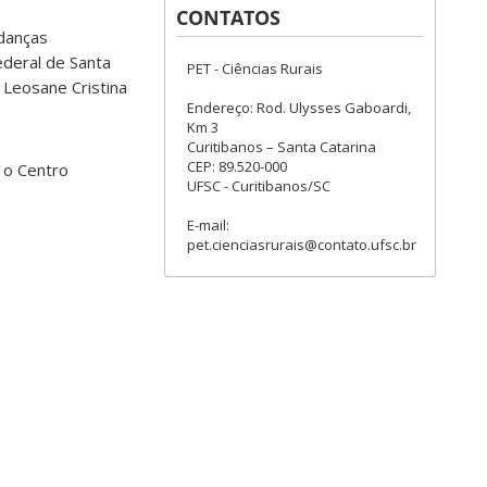
CONTATOS
anças
deral de Santa
PET - Ciências Rurais
 Leosane Cristina
Endereço: Rod. Ulysses Gaboardi,
Km 3
Curitibanos – Santa Catarina
CEP: 89.520-000
 o Centro
UFSC - Curitibanos/SC
E-mail:
pet.cienciasrurais@contato.ufsc.br