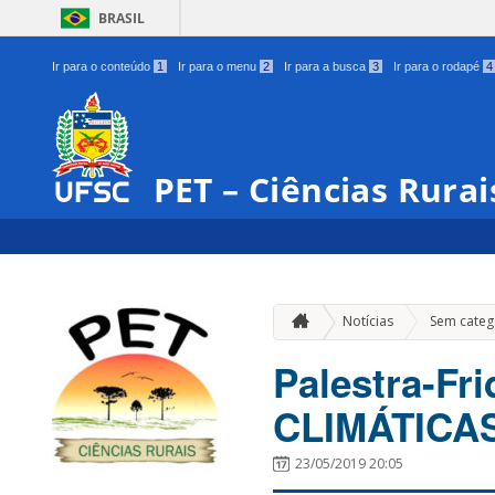
BRASIL
Ir para o conteúdo
1
Ir para o menu
2
Ir para a busca
3
Ir para o rodapé
4
PET – Ciências Rurai
Notícias
Sem categ
Palestra-Fr
CLIMÁTICAS 
23/05/2019 20:05