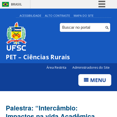
BRASIL
Simplifique!
ACESSIBILIDADE
ALTO CONTRASTE
MAPA DO SITE
Comunica BR
Participe
Acesso à informação
Legislação
PET – Ciências Rurais
Canais
Área Restrita
Administradores do Site
MENU
Palestra: “Intercâmbio:
Impactos na vida Acadêmica,