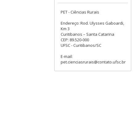
PET - Ciências Rurais
Endereço: Rod. Ulysses Gaboardi,
Km 3
Curitibanos – Santa Catarina
CEP: 89.520-000
UFSC - Curitibanos/SC
E-mail:
pet.cienciasrurais@contato.ufsc.br