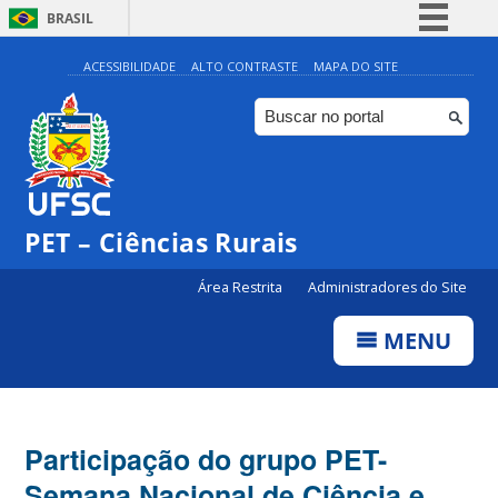
BRASIL
Simplifique!
ACESSIBILIDADE
ALTO CONTRASTE
MAPA DO SITE
Comunica BR
Participe
Acesso à informação
Legislação
PET – Ciências Rurais
Canais
Área Restrita
Administradores do Site
MENU
Participação do grupo PET-
Semana Nacional de Ciência e