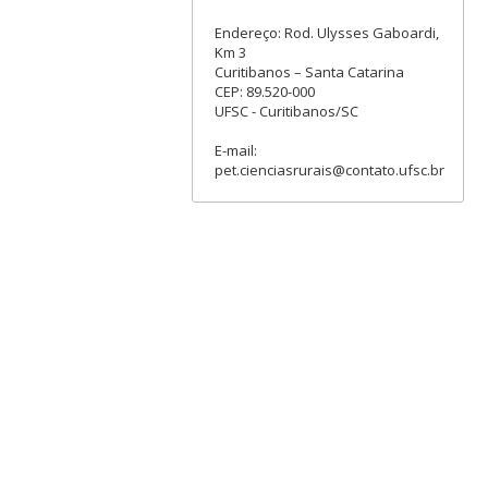
Endereço: Rod. Ulysses Gaboardi,
Km 3
Curitibanos – Santa Catarina
CEP: 89.520-000
UFSC - Curitibanos/SC
E-mail:
pet.cienciasrurais@contato.ufsc.br