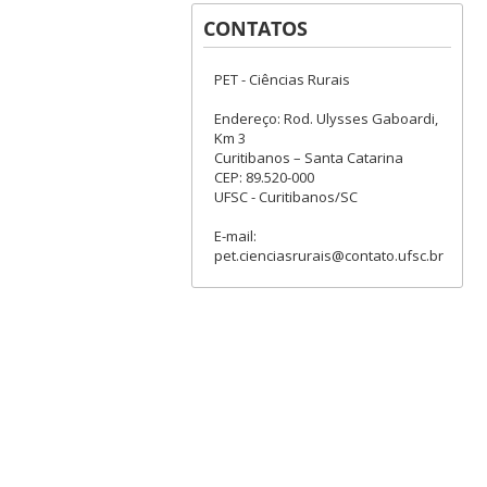
CONTATOS
PET - Ciências Rurais
Endereço: Rod. Ulysses Gaboardi,
Km 3
Curitibanos – Santa Catarina
CEP: 89.520-000
UFSC - Curitibanos/SC
E-mail:
pet.cienciasrurais@contato.ufsc.br