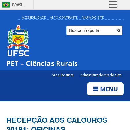
BRASIL
Simplifique!
ACESSIBILIDADE
ALTO CONTRASTE
MAPA DO SITE
Comunica BR
Participe
Acesso à informação
Legislação
PET – Ciências Rurais
Canais
Área Restrita
Administradores do Site
MENU
RECEPÇÃO AOS CALOUROS
20191: OFICINAS