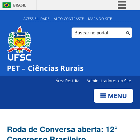
BRASIL
Simplifique!
ACESSIBILIDADE
ALTO CONTRASTE
MAPA DO SITE
Comunica BR
Participe
Acesso à informação
Legislação
PET – Ciências Rurais
Canais
Área Restrita
Administradores do Site
MENU
Roda de Conversa aberta: 12°
Congresso Brasileiro