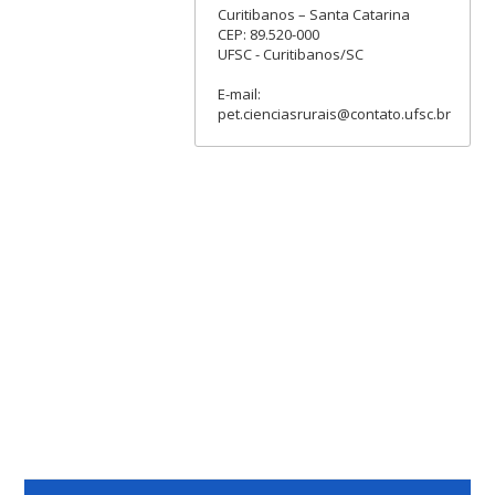
Curitibanos – Santa Catarina
CEP: 89.520-000
UFSC - Curitibanos/SC
E-mail:
pet.cienciasrurais@contato.ufsc.br